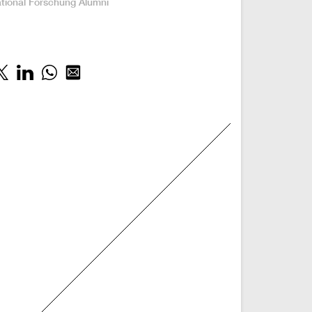
tional
Forschung
Alumni