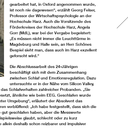
gearbeitet hat, in Oxford angenommen wurde,
ist noch nie dagewesen“, erzählt Georg Felser,
Professor der Wirtschaftspsychologie an der
Hochschule Harz. Auch die Vorsitzende des
Förderkreises der Hochschule Harz, Angela
Gorr (MdL), war bei der Vergabe begeistert:
„Es müssen nicht immer die Leuchttürme in
Magdeburg und Halle sein, an Herr Schönes
Bespiel sieht man, dass auch im Harz exzellent
geforscht wird.“
Die Abschlussarbeit des 24-Jährigen
beschäftigt sich mit dem Zusammenhang
zwischen Schlaf und Emotionsregulation. Dazu
untersuchte er in der Nähe vom Silicon Valley,
 das Schlafverhalten zahlreicher Probanden. „Sie
setzt, ähnliche wie beim EEG. Geschlafen wurde
nter Umgebung“, erläutert der Absolvent das
 verblüffend: „Ich habe festgestellt, dass sich die
ie gut geschlafen haben, aber die Messwerte
spielsweise glaubt, schlecht oder zu kurz
 allein deshalb schon reizbarer und impulsiver