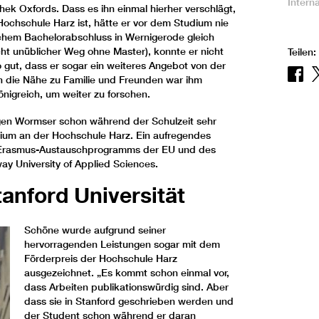
Interna
thek Oxfords. Dass es ihn einmal hierher verschlägt,
e Hochschule Harz ist, hätte er vor dem Studium nie
ichem Bachelorabschluss in Wernigerode gleich
cht unüblicher Weg ohne Master), konnte er nicht
Teilen:
 gut, dass er sogar ein weiteres Angebot von der
ch die Nähe zu Familie und Freunden war ihm
önigreich, um weiter zu forschen.
igen Wormser schon während der Schulzeit sehr
udium an der Hochschule Harz. Ein aufregendes
s Erasmus-Austauschprogramms der EU und des
y University of Applied Sciences.
anford Universität
Schöne wurde aufgrund seiner
hervorragenden Leistungen sogar mit dem
Förderpreis der Hochschule Harz
ausgezeichnet. „Es kommt schon einmal vor,
dass Arbeiten publikationswürdig sind. Aber
dass sie in Stanford geschrieben werden und
der Student schon während er daran