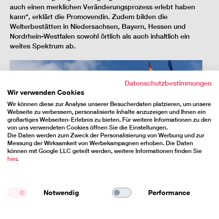
auch einen merklichen Veränderungsprozess erlebt haben
kann“, erklärt die Promovendin. Zudem bilden die
Welterbestätten in Niedersachsen, Bayern, Hessen und
Nordrhein-Westfalen sowohl örtlich als auch inhaltlich ein
weites Spektrum ab.
Datenschutzbestimmungen
Wir verwenden Cookies
Wir können diese zur Analyse unserer Besucherdaten platzieren, um unsere
Webseite zu verbessern, personalisierte Inhalte anzuzeigen und Ihnen ein
großartiges Webseiten-Erlebnis zu bieten. Für weitere Informationen zu den
von uns verwendeten Cookies öffnen Sie die Einstellungen.
Die Daten werden zum Zweck der Personalisierung von Werbung und zur
Messung der Wirksamkeit von Werbekampagnen erhoben. Die Daten
können mit Google LLC geteilt werden, weitere Informationen finden Sie
hier
.
Das
Fagus-Werk
in Alfeld, eine 1911 erbaute
Notwendig
Performance
Schuhleistenfabrik, ist das Erstlingswerk von Walther Gropius
und wurde funktionalistisch aus Glas und Stahl konstruiert.
„Dagegen beeindruckt das
Markgräfliches Opernhaus
in