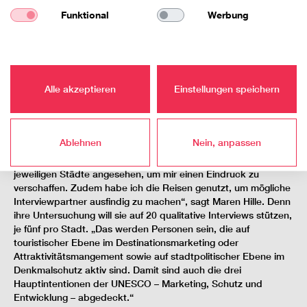
Bayreuth durch sein rund 275 Jahre altes, original erhaltenes
Funktional
Werbung
Logenhaus mit dekorativen Elementen“, zeigt Maren Hille den
Kontrast auf. Im
Bergpark Wilhelmshöhe
in Kassel kann ein
rund 300 Jahre altes und noch heute ohne Pumpen
funktionierendes Wassersystem bestaunt werden und das
Karolingisches Westwerk und Civitas Corvey
in Höxter hat sich
Alle akzeptieren
Einstellungen speichern
vom Benediktinerkloster zu einem politischen Zentrum
entwickelt. „Diese inhaltliche Vielfalt hat mich sehr
angesprochen.“
Ablehnen
Nein, anpassen
Bis auf das Opernhaus in Bayreuth habe sie alle Orte bereits
besucht. „Ich habe mir die Welterbestätten, aber auch die
jeweiligen Städte angesehen, um mir einen Eindruck zu
verschaffen. Zudem habe ich die Reisen genutzt, um mögliche
Interviewpartner ausfindig zu machen“, sagt Maren Hille. Denn
ihre Untersuchung will sie auf 20 qualitative Interviews stützen,
je fünf pro Stadt. „Das werden Personen sein, die auf
touristischer Ebene im Destinationsmarketing oder
Attraktivitätsmangement sowie auf stadtpolitischer Ebene im
Denkmalschutz aktiv sind. Damit sind auch die drei
Hauptintentionen der UNESCO – Marketing, Schutz und
Entwicklung – abgedeckt.“