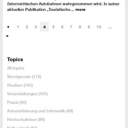
österreichischen Autobahnen wahrgenommen wird. In seiner
aktuellen Publikation „Touristische…
more
1
2
3
4
5
6
7
8
9
10
....
Topics
All topics
Wernigerode
(172)
Studium
(145)
Veranstaltungen
(101)
Praxis
(95)
Automatisierung und Informatik
(88)
Hochschulleben
(88)
Halberstadt
(82)