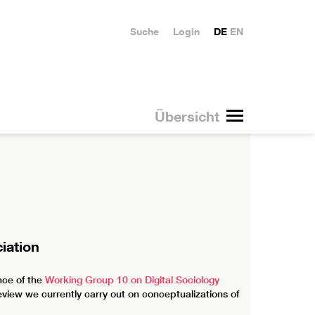
Suche
Login
DE
EN
Übersicht
iation
nce of the
Working Group 10 on Digital Sociology
review we currently carry out on conceptualizations of