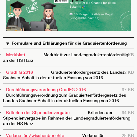
TITEL
BESCHREIBUNG
GRÖSSE
Formulare und Erklärungen für die Graduiertenförderung
Merkblatt
Merkblatt zur Landesgraduiertenförderung
39 KB
an der HS Harz
GradFG 2016
Graduiertenfördergesetz des Landes
72 KB
Sachsen-Anhalt in der aktuellen Fassung von 2016
Durchführungsverordnung GradFG 2016
67 KB
Durchführungsverordnung zum Graduiertenfördergesetz des
Landes Sachsen-Anhalt in der aktuellen Fassung von 2016
Kriterien der Stipendienvergabe
Kriterien der
64 KB
Stipendienvergabe im Rahmen der Landesgraduiertenförderung
an der HS Harz
Vorlage für Zwischenberichte
Vorlage für
28 KB