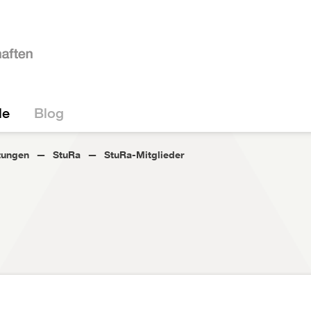
le
Blog
tungen
StuRa
StuRa-Mitglieder