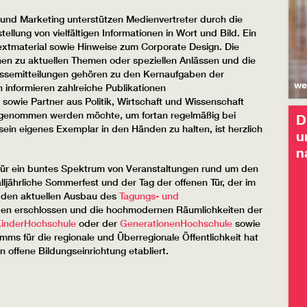
und Marketing unterstützen Medienvertreter durch die
llung von vielfältigen Informationen in Wort und Bild. Ein
xtmaterial sowie Hinweise zum Corporate Design. Die
en zu aktuellen Themen oder speziellen Anlässen und die
essemitteilungen gehören zu den Kernaufgaben der
we
h informieren zahlreiche Publikationen
sowie Partner aus Politik, Wirtschaft und Wissenschaft
ufgenommen werden möchte, um fortan regelmäßig bei
D
sein eigenes Exemplar in den Händen zu halten, ist herzlich
u
n
für ein buntes Spektrum von Veranstaltungen rund um den
ljährliche Sommerfest und der Tag der offenen Tür, der im
ch den aktuellen Ausbau des
Tagungs- und
en erschlossen und die hochmodernen Räumlichkeiten der
inderHochschule
oder der
GenerationenHochschule
sowie
amms für die regionale und Überregionale Öffentlichkeit hat
n offene Bildungseinrichtung etabliert.