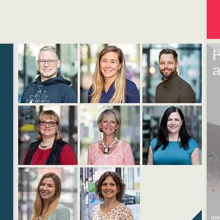
H
a
we