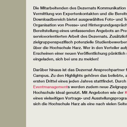
Die Mitarbeitenden des Dezernats Kommunikation 
Vermittlung von Expertenkontakten und die Bereitste
Downloadbereich bietet ausgewähltes Foto- und Te
Organisation von Presse- und Hintergrundgespräch
Bereitstellung eines umfassenden Angebots an Pr
serviceorientierten Arbeit des Dezernats. Zusätzlic
zielgruppenspezifisch potenzielle Studienbewerber 
über die Hochschule Harz. Wer in den Verteiler a
Erscheinen einer neuen Veröffentlichung pünktlich 
eingeladen, sich bei uns zu melden!
Darüber hinaus ist das Dezernat Ansprechpartner 
Campus. Zu den Highlights gehören das beliebte, al
ersten Drittel eines jeden Jahres stattfindet. Dur
Eventmanagement
s werden zudem neue Zielgrupp
Hochschule ideal genutzt. Mit Angeboten wie der
K
eines vielseitigen Vortrags- und Ausstellungsprogr
sich die Hochschule Harz als eine nach vielen Seite