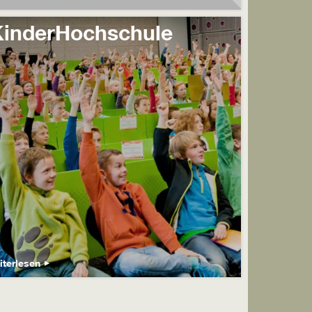
KinderHochschule
iterlesen