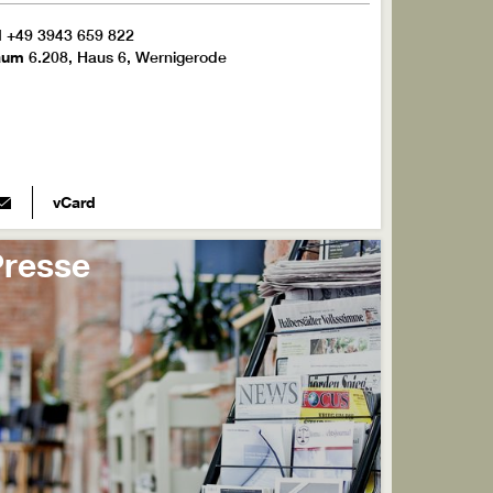
l
+49 3943 659 822
aum
6.208, Haus 6, Wernigerode
vCard
Presse