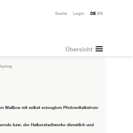
Suche
Login
DE
EN
Übersicht
haring
en Wallbox mit selbst erzeugtem Photovoltaikstrom
gerode bzw. der Halberstadtwerke dienstlich und