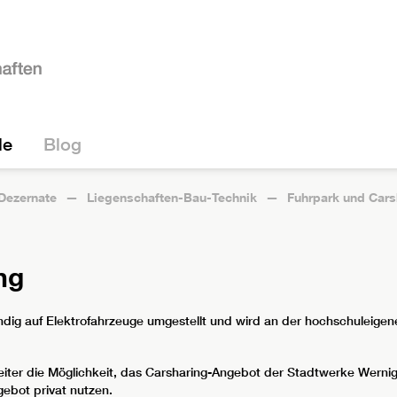
le
Blog
Dezernate
Liegenschaften-Bau-Technik
Fuhrpark und Cars
ng
ndig auf Elektrofahrzeuge umgestellt und wird an der hochschuleigen
beiter die Möglichkeit, das Carsharing-Angebot der Stadtwerke Werni
ebot privat nutzen.