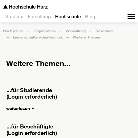
Studium
Forschung
Hochschule
Blog
Hochschule
Organisation
Verwaltung
Dezernate
Liegenschaften-Bau-Technik
Weitere Themen
Weitere Themen...
...für Studierende
(Login erforderlich)
weiterlesen
...für Beschäftigte
(Login erforderlich)