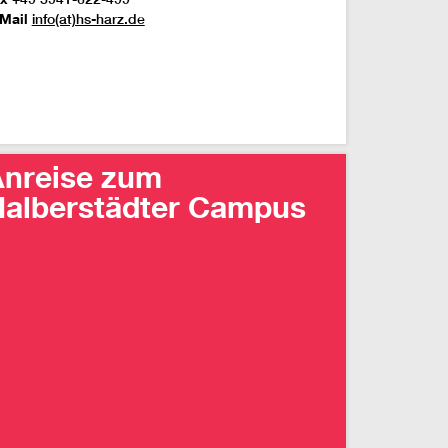
Mail
info(at)hs-harz.de
nreise zum
alberstädter Campus