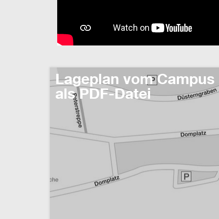
Lageplan vom Campus 
als PDF-Datei