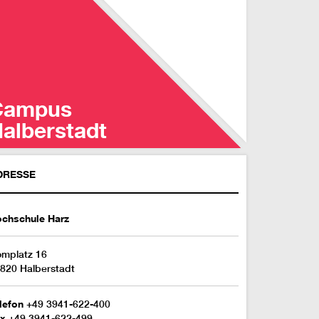
Campus
Campus
alberstadt
alberstadt
DRESSE
chschule Harz
mplatz 16
820 Halberstadt
lefon
+49 3941-622-400
x
+49 3941-622-499