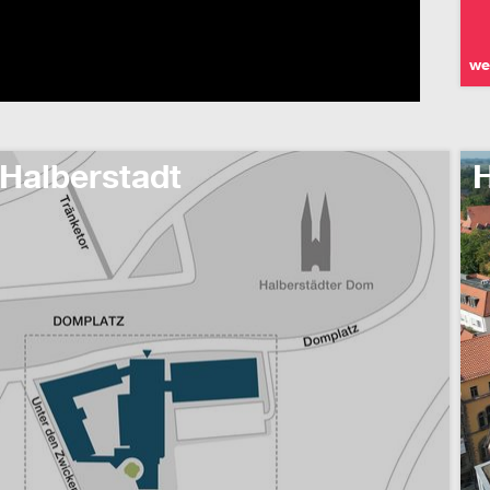
we
Halberstadt
H