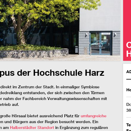
H
H
pus der Hochschule Harz
A
 direkt im Zentrum der Stadt. In einmaliger Symbiose
Ho
udedreiklang entstanden, der sich zwischen den Türmen
ier nahm der Fachbereich Verwaltungswissenschaften mit
trieb auf.
Do
38
große Hörsaal bietet ausreichend Platz für
umfangreiche
nen und Bürgern aus der Region besucht werden. Ein
Te
en am
Halberstädter Standort
in Ergänzung zum regulären
Fa