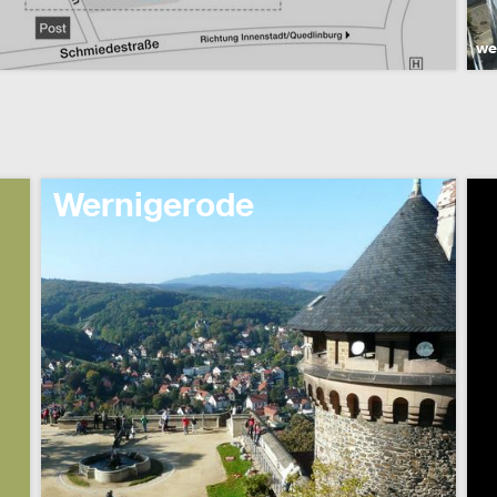
we
Wernigerode