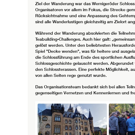
Ziel der Wanderung war das Wernigeröder Schloss
Organisatoren vor allem im Fokus, die Strecke gem
Rücksichtnahme und eine Anpassung des Gehtempo
sind alle Wanderlustigen gleichzeitig am Zielort 
Während der Wanderung absolvierten die Teilnehme
Teabuilding-Challenges. Auch hier galt: „gemeinsam
gelöst werden. Unter den beliebtesten Herausfor
Spiel "Decke wenden", was für heitere und ausgela
die Schlossführung am Ende des sportlichen Ausflu
Schlossgeschichte gelauscht werden. Abgerundet
den Schlossterassen. Eine perfekte Möglichkeit, 
von allen Seiten rege genutzt wurde.
Das Organisationsteam bedankt sich bei allen Teil
gegenseitigen Vernetzen und Kennenlernen und fr