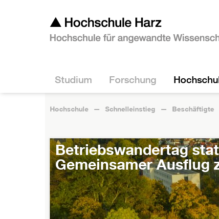
Studium
Forschung
Hochschu
Hochschule
Schnelleinstieg
Beschäftigte
Betriebswandertag statt
Gemeinsamer Ausflug z