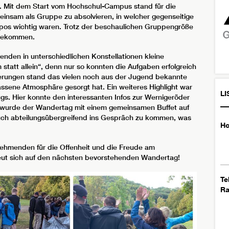
. Mit dem Start vom Hochschul-Campus stand für die
einsam als Gruppe zu absolvieren, in welcher gegenseitige
s wichtig waren. Trotz der beschaulichen Gruppengröße
angekommen.
nden in unterschiedlichen Konstellationen kleine
 statt allein“, denn nur so konnten die Aufgaben erfolgreich
derungen stand das vielen noch aus der Jugend bekannte
ssene Atmosphäre gesorgt hat. Ein weiteres Highlight war
LI
gs. Hier konnte den interessanten Infos zur Wernigeröder
 wurde der Wandertag mit einem gemeinsamen Buffet auf
auch abteilungsübergreifend ins Gespräch zu kommen, was
Ho
nehmenden für die Offenheit und die Freude am
eut sich auf den nächsten bevorstehenden Wandertag!
Te
R