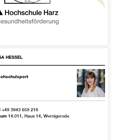
SA
HESSEL
chschulsport
l
+49 3943 659 218
aum
14.011, Haus 14, Wernigerode