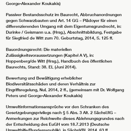
George-Alexander Koukakis)
Passiver Bestandsschutz im Baurecht, Abbruchanordnungen
gegen Schwarzbauten und Art. 14 GG – Plädoyer für einen
differenzierenden Umgang mit dem Eigentumsgrundrecht, in:
Durinke / Geismann u.a. (Hrsg.), Abschnittsbildung, Festgabe
für Siegfried de Witt zum 70. Geburtstag, 2014, S. 125 ff.
Bauordnungsrecht: Die materiellen
Zulässigkeitsvoraussetzungen (Kapitel A V), in:
Hoppenberg/de Witt (Hrsg.), Handbuch des öffentlichen
Baurechts, Stand: 38. EL (Juni 2014).
Bewertung und Bewältigung erheblicher
Biodiversitätsschäden und deren Verhältnis zur
Eingriffsregelung, NuL 2014, 2 ff., (gemeinsam mit Dr. Wolfgang
Peters und George-Alexander Koukakis)
Umweltinformationsansprüche vor den Schranken des
Gesetzgebungsprivilegs nach § 5 Abs. 3 Alt. 2 SächsUIG –
Anmerkungen zur Reichweite dieses Ablehnungsgrundes nach
der Entscheidung des EuGH vom 18.7.2013 (Deutsche
Umwelthilfe/Bundesrepublik), in SächsVBl. 2014, 63 ff.