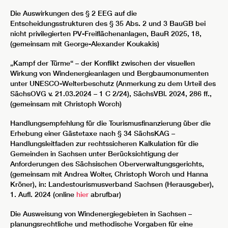
Die Auswirkungen des § 2 EEG auf die
Entscheidungsstrukturen des § 35 Abs. 2 und 3 BauGB bei
nicht privilegierten PV-Freiflächenanlagen, BauR 2025, 18,
(gemeinsam mit George-Alexander Koukakis)
„Kampf der Türme“ – der Konflikt zwischen der visuellen
Wirkung von Windenergieanlagen und Bergbaumonumenten
unter UNESCO-Welterbeschutz (Anmerkung zu dem Urteil des
SächsOVG v. 21.03.2024 – 1 C 2/24), SächsVBl. 2024, 286 ff.,
(gemeinsam mit Christoph Worch)
Handlungsempfehlung für die Tourismusfinanzierung über die
Erhebung einer Gästetaxe nach § 34 SächsKAG –
Handlungsleitfaden zur rechtssicheren Kalkulation für die
Gemeinden in Sachsen unter Berücksichtigung der
Anforderungen des Sächsischen Oberverwaltungsgerichts,
(gemeinsam mit Andrea Wolter, Christoph Worch und Hanna
Kröner), in: Landestourismusverband Sachsen (Herausgeber),
1. Aufl. 2024 (online
hier
abrufbar)
Die Ausweisung von Windenergiegebieten in Sachsen –
planungsrechtliche und methodische Vorgaben für eine