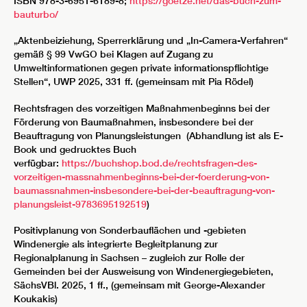
ISBN 978-3-6951-6189-8;
https://goetze.net/das-buch-zum-
bauturbo/
„Aktenbeiziehung, Sperrerklärung und „In-Camera-Verfahren“
gemäß § 99 VwGO bei Klagen auf Zugang zu
Umweltinformationen gegen private informationspflichtige
Stellen“, UWP 2025, 331 ff. (gemeinsam mit Pia Rödel)
Rechtsfragen des vorzeitigen Maßnahmenbeginns bei der
Förderung von Baumaßnahmen, insbesondere bei der
Beauftragung von Planungsleistungen (Abhandlung ist als E-
Book und gedrucktes Buch
verfügbar:
https://buchshop.bod.de/rechtsfragen-des-
vorzeitigen-massnahmenbeginns-bei-der-foerderung-von-
baumassnahmen-insbesondere-bei-der-beauftragung-von-
planungsleist-9783695192519
)
Positivplanung von Sonderbauflächen und -gebieten
Windenergie als integrierte Begleitplanung zur
Regionalplanung in Sachsen – zugleich zur Rolle der
Gemeinden bei der Ausweisung von Windenergiegebieten,
SächsVBl. 2025, 1 ff., (gemeinsam mit George-Alexander
Koukakis)