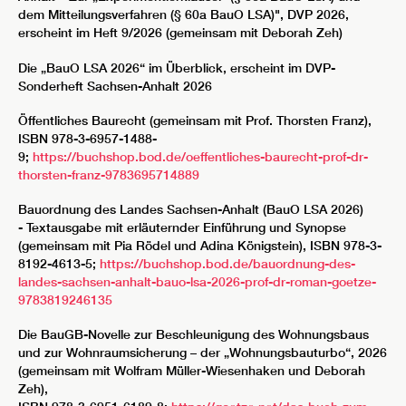
dem Mitteilungsverfahren (§ 60a BauO LSA)", DVP 2026,
erscheint im Heft 9/2026 (gemeinsam mit Deborah Zeh)
Die „BauO LSA 2026“ im Überblick, erscheint im DVP-
Sonderheft Sachsen-Anhalt 2026
Öffentliches Baurecht (gemeinsam mit Prof. Thorsten Franz),
ISBN 978-3-6957-1488-
9;
https://buchshop.bod.de/oeffentliches-baurecht-prof-dr-
thorsten-franz-9783695714889
Bauordnung des Landes Sachsen-Anhalt (BauO LSA 2026)
- Textausgabe mit erläuternder Einführung und Synopse
(gemeinsam mit Pia Rödel und Adina Königstein), ISBN 978-3-
8192-4613-5;
https://buchshop.bod.de/bauordnung-des-
landes-sachsen-anhalt-bauo-lsa-2026-prof-dr-roman-goetze-
9783819246135
Die BauGB-Novelle zur Beschleunigung des Wohnungsbaus
und zur Wohnraumsicherung – der „Wohnungsbauturbo“, 2026
(gemeinsam mit Wolfram Müller-Wiesenhaken und Deborah
Zeh),