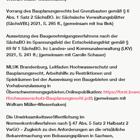
Vorrang des Bauplanungsrechts bei Grenzbauten gemäß § 6
Abs. 1 Satz 2 SächsBO. in: Sächsische Verwaltungsblätter
(SächsVBl.) 2021, S. 285 ff., (gemeinsam mit Ina Illek)
Aussetzung des Baugenehmigungsverfahrens nach der
SächsBO im Spannungsfeld der Entscheidungsfrist gemäß §
69 IV 1 SächsBO. In: Landes- und Kommunalverwaltung (LKV)
2021, S. 241 ff.; (gemeinsam mit Carolin Schauer)
MLUK Brandenburg, Leitfaden Hochwasserschutz und
Bauplanungsrecht, Arbeitshilfe zu Restriktionen und
Spielräumen bei der Ausweisung von Baugebieten und der
Vorhabenzulassung in
Überschwemmungsgebieten.Onlinepublikation:
https://forst.bra
Hochwasserschutz-Bauplanungsrecht.pdf
; (gemeinsam mit
Wolfram Müller-Wiesenhaken)
Die Unwirksamkeitsveröffentlichung im
Normenkontrollverfahren nach § 47 Abs. 5 Satz 2 Halbsatz 2
VwGO – Zugleich zu den Anforderungen an die ortsübliche
Bekanntmachung von Bebauungsplänen in Sachsen,