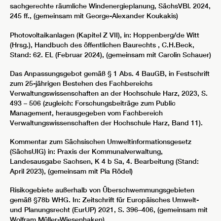
sachgerechte räumliche Windenergieplanung, SächsVBl. 2024,
245 ff., (gemeinsam mit George-Alexander Koukakis)
Photovoltaikanlagen (Kapitel Z VII), in: Hoppenberg/de Witt
(Hrsg.), Handbuch des öffentlichen Baurechts , C.H.Beck,
Stand: 62. EL (Februar 2024), (gemeinsam mit Carolin Schauer)
Das Anpassungsgebot gemäß § 1 Abs. 4 BauGB, in Festschrift
zum 25-jährigen Bestehen des Fachbereichs
Verwaltungswissenschaften an der Hochschule Harz, 2023, S.
493 – 506 (zugleich: Forschungsbeiträge zum Public
Management, herausgegeben vom Fachbereich
Verwaltungswissenschaften der Hochschule Harz, Band 11).
Kommentar zum Sächsischen Umweltinformationsgesetz
(SächsUIG) in: Praxis der Kommunalverwaltung,
Landesausgabe Sachsen, K 4 b Sa, 4. Bearbeitung (Stand:
April 2023), (gemeinsam mit Pia Rödel)
Risikogebiete außerhalb von Überschwemmungsgebieten
gemäß §78b WHG. In: Zeitschrift für Europäisches Umwelt-
und Planungsrecht (EurUP) 2021, S. 396–406, (gemeinsam mit
Wolfram Müller-Wiesenhaken)