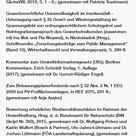
SächsVBl. 2019, S. 1 – 6.; (gemeinsam mit Patricia Trautmann)
Gewerberechtliche Unzuverlässigkeit im Insolvenzfall –
Untersagung nach § 35 GewO und Wiedergestattung im
Spannungsfeld von ordnungsrechtlichem Schutzgebot und
Reintegrationsanspruch des Gewerbetreibenden (zusammen
mit Ina Illek und Pia Weyand), in Niedostadek (Hrsg.),
Schriftenreihe „Forschungsbeiträge zum Public Management“
(Band 10), Wirtschaftsrecht und Verwaltungspraxis, S. 289 ff.
Kommentar zum Umweltinformationsgesetz (UIG); Berliner
Kommentare, Erich Schmidt Verlag, 1. Auflage
(2017); (gemeinsam mit Dr. Gernot-Rüdiger Engel)
Zum Bebauungsplanerfordernis nach § 32 Abs. 2 Nr. 1 EEG
2009 bei PV-Freiflächenanlagen, in REE 2015, 201 ff.;
(gemeinsam mit Anja Assion)
Bewertung erheblicher Biodiversitätsschäden im Rahmen der
Umwelthaftung, Hrsg. d. d. Bundesamt für Naturschutz (BfN
Skript Nr. 393), 2015, gemeinsam mit Dr. Wolfgang Peters und
Katrin Wulfert (Bosch & Partner), Ute Jahns-Lüttmann und Dr.
Jochen Lüttmann (FÖA Landschaftsplanung), (gemeinsam mit