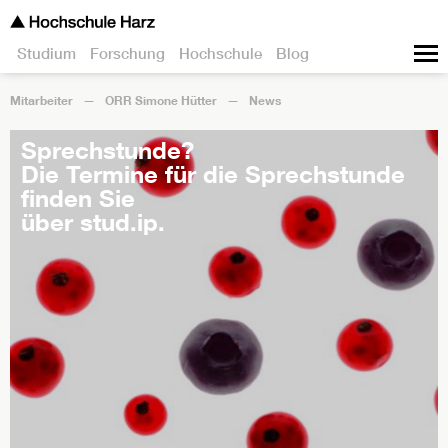
Studium
Forschung
Hochschule
Blog
Mitarbeiter
ORR Simone Hütter
News
Sprechstunde?
Die Termine für die Sprechstunde
finden Sie
über stud.ip.