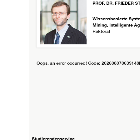
PROF. DR.
FRIEDER
S
Wissensbasierte System
Mining, Intelligente A
Rektorat
Oops, an error occurred! Code: 202608070639148
Studierendenservice