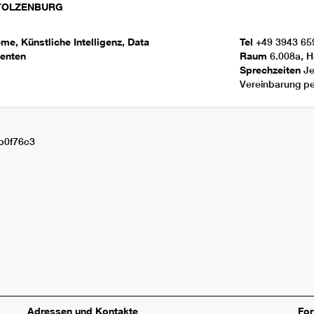
TOLZENBURG
e, Künstliche Intelligenz, Data
Tel
+49 3943 65
genten
Raum
6.008a, H
Sprechzeiten
Je
Vereinbarung pe
b0f76c3
Adressen und Kontakte
Fo