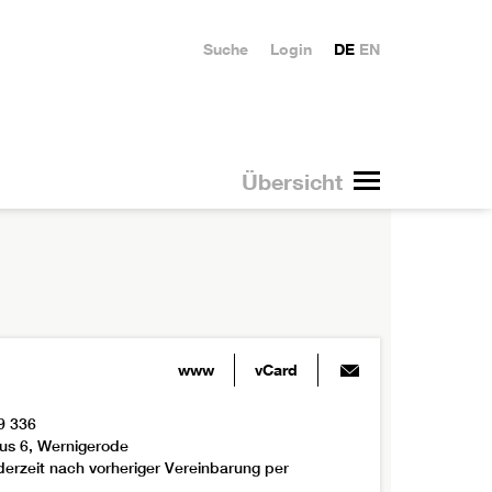
Suche
Login
DE
EN
Übersicht
www
vCard
9 336
us 6, Wernigerode
derzeit nach vorheriger Vereinbarung per