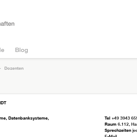
le
Blog
Dozenten
NDT
eme, Datenbanksysteme,
Tel
+49 3943 65
Raum
6.112, Ha
Sprechzeiten
je
E-Mail