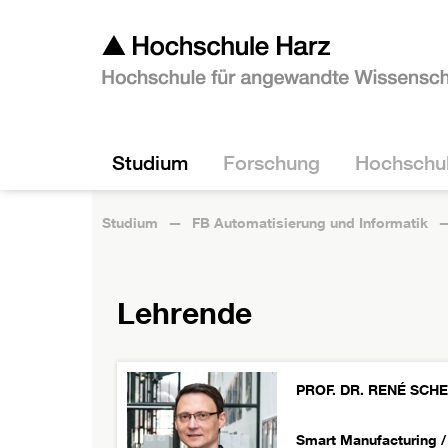
Studium
Forschung
Hochschu
Studium
FB Automatisierung und Informatik
Lehrende
PROF. DR.
RENÉ
SCH
Smart Manufacturing / 