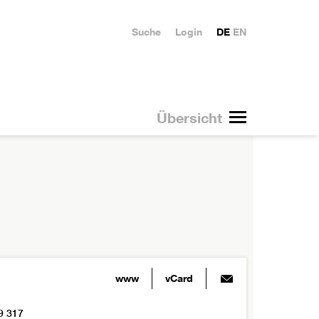
Suche
Login
DE
EN
Übersicht
www
vCard
9 317