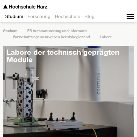
Studium
Forschung
Hochschule
Blog
Studium
FB Automatisierung und Informatik
Wirtschaftsingenieurwesen berufsbegleitend
Labore
Labore der technisch geprägten
Module