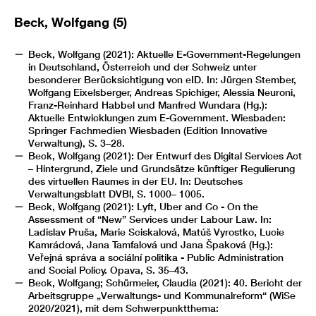
Beck, Wolfgang (5)
Beck, Wolfgang (2021): Aktuelle E-Government-Regelungen
in Deutschland, Österreich und der Schweiz unter
besonderer Berücksichtigung von eID. In: Jürgen Stember,
Wolfgang Eixelsberger, Andreas Spichiger, Alessia Neuroni,
Franz-Reinhard Habbel und Manfred Wundara (Hg.):
Aktuelle Entwicklungen zum E-Government. Wiesbaden:
Springer Fachmedien Wiesbaden (Edition Innovative
Verwaltung), S. 3–28.
Beck, Wolfgang (2021): Der Entwurf des Digital Services Act
– Hintergrund, Ziele und Grundsätze künftiger Regulierung
des virtuellen Raumes in der EU. In: Deutsches
Verwaltungsblatt DVBl, S. 1000– 1005.
Beck, Wolfgang (2021): Lyft, Uber and Co - On the
Assessment of “New” Services under Labour Law. In:
Ladislav Pruša, Marie Sciskalová, Matúš Vyrostko, Lucie
Kamrádová, Jana Tamfalová und Jana Špaková (Hg.):
Veřejná správa a sociální politika - Public Administration
and Social Policy. Opava, S. 35–43.
Beck, Wolfgang; Schürmeier, Claudia (2021): 40. Bericht der
Arbeitsgruppe „Verwaltungs- und Kommunalreform“ (WiSe
2020/2021), mit dem Schwerpunktthema: