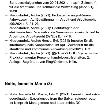
Bundessozialgerichts vom 20.01.2021. In: apf - Zeitschrift
für die staatliche und kommunale Verwaltung (05/2021),
152ff.
Niedostadek, André (2021): Probezeit in ungestümem
Fahrwasser – Auf Bewährung. In: Arbeit und Arbeitsrecht
(05/2021), S. 21–23.
Niedostadek, André (2021): Rechtsfragen der
elektronischen Personalakte – Sammelwut – nein danke! In:
Arbeit und Arbeitsrecht (07/2021), 14-18.
Niedostadek, André; Henze, Eyk (2021): Impulse für die
interkommunale Kooperation. In: apf - Zeitschrift für die
staatliche und kommunale Verwaltung (01/2021), 16ff.
Niedostadek, André (2021): §§716-722 BGB. Systemischer
Praxiskommentar Personenhandelsgesellschaften. 2.
Auflage. Begründet von Ring/Grziwotz. Köln.
Nolte, Isabella-Marie (3)
Nolte, Isabella M.; Martin, Eric C. (2021): Learning and crisis
coordination: Experiences from the Balkan refugee route.
In: Nonprofit Management and Leadership. DOI: