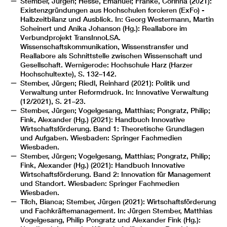
Stember, Jürgen; Hesse, Emanuel; Franke, Corinna (2021):
Existenzgründungen aus Hochschulen forcieren (ExFo) -
Halbzeitbilanz und Ausblick. In: Georg Westermann, Martin
Scheinert und Anika Johanson (Hg.): Reallabore im
Verbundprojekt TransInnoLSA.
Wissenschaftskommunikation, Wissenstransfer und
Reallabore als Schnittstelle zwischen Wissenschaft und
Gesellschaft. Wernigerode: Hochschule Harz (Harzer
Hochschultexte), S. 132–142.
Stember, Jürgen; Riedl, Reinhard (2021): Politik und
Verwaltung unter Reformdruck. In: Innovative Verwaltung
(12/2021), S. 21–23.
Stember, Jürgen; Vogelgesang, Matthias; Pongratz, Philip;
Fink, Alexander (Hg.) (2021): Handbuch Innovative
Wirtschaftsförderung. Band 1: Theoretische Grundlagen
und Aufgaben. Wiesbaden: Springer Fachmedien
Wiesbaden.
Stember, Jürgen; Vogelgesang, Matthias; Pongratz, Philip;
Fink, Alexander (Hg.) (2021): Handbuch Innovative
Wirtschaftsförderung. Band 2: Innovation für Management
und Standort. Wiesbaden: Springer Fachmedien
Wiesbaden.
Tilch, Bianca; Stember, Jürgen (2021): Wirtschaftsförderung
und Fachkräftemanagement. In: Jürgen Stember, Matthias
Vogelgesang, Philip Pongratz und Alexander Fink (Hg.):