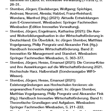
sammeln im Labor. In: Innovative Verwaltung (11/2021), S.
28–31.
Stember, Jürgen; Eixelsberger, Wolfgang; Spichiger,
Andreas; Neuroni, Alessia; Habbel, Franz-Reinhard;
Wundara, Manfred (Hg.) (2021): Aktuelle Entwicklungen
zum E-Government. Wiesbaden: Springer Fachmedien
Wiesbaden (Edition Innovative Verwaltung).
Stember, Jürgen; Engelmann, Katharina (2021): Die Aus-
und Weiterbildungssituation in der Wirtschaftsförderung in
Deutschland: Ein Überblick. In: Jürgen Stember, Matthias
Vogelgesang, Philip Pongratz und Alexander Fink (Hg.):
Handbuch Innovative Wirtschaftsförderung. Band 2:
Innovation für Management und Standort. Wiesbaden:
Springer Fachmedien Wiesbaden, S. 363–377.
Stember, Jürgen; Hesse, Emanuel (2021): Die Corona-Krise
und ihre Auswirkungen auf die Wirtschaftsförderung 2021.
Hochschule Harz. Halberstadt (Sonderausgabe WiFö-
Wissen).
Stember, Jürgen; Hesse, Emanuel (2021):
Existenzgründungen aus Hochschulen forcieren: ein
angewandtes Forschungsprojekt. In: Jürgen Stember,
Matthias Vogelgesang, Philip Pongratz und Alexander Fink
(Hg.): Handbuch Innovative Wirtschaftsförderung. Band 1:
Theoretische Grundlagen und Aufgaben. Wiesbaden:
Springer Fachmedien Wiesbaden, S. 211–222.