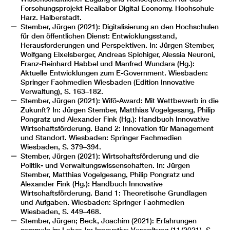
Forschungsprojekt Reallabor Digital Economy. Hochschule
Harz. Halberstadt.
Stember, Jürgen (2021): Digitalisierung an den Hochschulen
für den öffentlichen Dienst: Entwicklungsstand,
Herausforderungen und Perspektiven. In: Jürgen Stember,
Wolfgang Eixelsberger, Andreas Spichiger, Alessia Neuroni,
Franz-Reinhard Habbel und Manfred Wundara (Hg.):
Aktuelle Entwicklungen zum E-Government. Wiesbaden:
Springer Fachmedien Wiesbaden (Edition Innovative
Verwaltung), S. 163–182.
Stember, Jürgen (2021): Wifö-Award: Mit Wettbewerb in die
Zukunft? In: Jürgen Stember, Matthias Vogelgesang, Philip
Pongratz und Alexander Fink (Hg.): Handbuch Innovative
Wirtschaftsförderung. Band 2: Innovation für Management
und Standort. Wiesbaden: Springer Fachmedien
Wiesbaden, S. 379–394.
Stember, Jürgen (2021): Wirtschaftsförderung und die
Politik- und Verwaltungswissenschaften. In: Jürgen
Stember, Matthias Vogelgesang, Philip Pongratz und
Alexander Fink (Hg.): Handbuch Innovative
Wirtschaftsförderung. Band 1: Theoretische Grundlagen
und Aufgaben. Wiesbaden: Springer Fachmedien
Wiesbaden, S. 449–468.
Stember, Jürgen; Beck, Joachim (2021): Erfahrungen