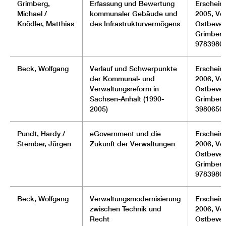
Grimberg,
Erfassung und Bewertung
Erscheinu
Michael /
kommunaler Gebäude und
2005, Ver
Knödler, Matthias
des Infrastrukturvermögens
Ostbever
Grimberg
9783980
Beck, Wolfgang
Verlauf und Schwerpunkte
Erscheinu
der Kommunal- und
2006, Ver
Verwaltungsreform in
Ostbever
Sachsen-Anhalt (1990-
Grimberg
2005)
3980650
Pundt, Hardy /
eGovernment und die
Erscheinu
Stember, Jürgen
Zukunft der Verwaltungen
2006, Ver
Ostbever
Grimberg
9783980
Beck, Wolfgang
Verwaltungsmodernisierung
Erscheinu
zwischen Technik und
2006, Ver
Recht
Ostbever