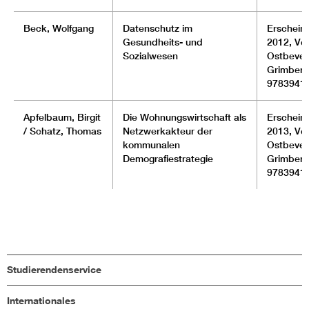
Beck, Wolfgang
Datenschutz im
Erscheinu
Gesundheits- und
2012, Ver
Sozialwesen
Ostbever
Grimberg
9783941
Apfelbaum, Birgit
Die Wohnungswirtschaft als
Erscheinu
/ Schatz, Thomas
Netzwerkakteur der
2013, Ver
kommunalen
Ostbever
Demografiestrategie
Grimberg
9783941
Studierendenservice
Internationales