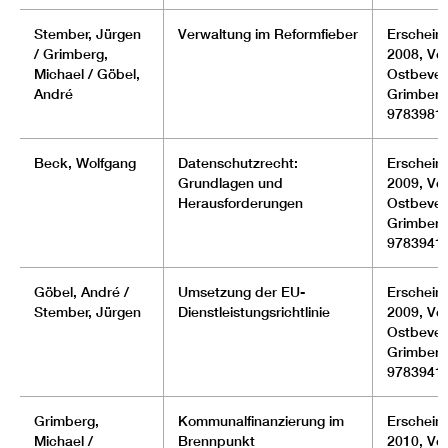
Stember, Jürgen
Verwaltung im Reformfieber
Erscheinu
/ Grimberg,
2008, Ver
Michael / Göbel,
Ostbever
André
Grimberg
9783981
Beck, Wolfgang
Datenschutzrecht:
Erscheinu
Grundlagen und
2009, Ver
Herausforderungen
Ostbever
Grimberg
9783941
Göbel, André /
Umsetzung der EU-
Erscheinu
Stember, Jürgen
Dienstleistungsrichtlinie
2009, Ver
Ostbever
Grimberg
9783941
Grimberg,
Kommunalfinanzierung im
Erscheinu
Michael /
Brennpunkt
2010, Ver