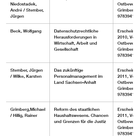
Niedostadek,
Ostbever
André / Stember,
Grimberg
Jürgen
9783941
Beck, Wolfgang
Datenschutzrechtliche
Erscheinu
Herausforderungen in
2010, Ver
Wirtschaft, Arbeit und
Ostbever
Gesellschaft
Grimberg
9783941
Stember, Jürgen
Das zukünftige
Erscheinu
/ Wilke, Karsten
Personalmanagement im
2011, Ver
Land Sachsen-Anhalt
Ostbever
Grimberg
9783941
Grimberg,Michael
Reform des staatlichen
Erscheinu
/ Hillig, Rainer
Haushaltswesens. Chancen
2011, Ver
und Grenzen für die Justiz
Ostbever
Grimberg
9783941