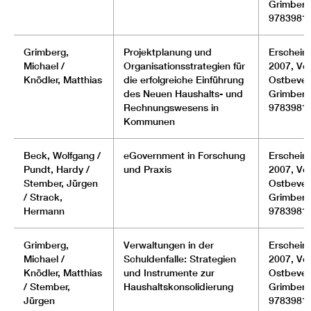
Grimberg
9783981
Grimberg,
Projektplanung und
Erscheinu
Michael /
Organisationsstrategien für
2007, Ver
Knödler, Matthias
die erfolgreiche Einführung
Ostbever
des Neuen Haushalts- und
Grimberg
Rechnungswesens in
9783981
Kommunen
Beck, Wolfgang /
eGovernment in Forschung
Erscheinu
Pundt, Hardy /
und Praxis
2007, Ver
Stember, Jürgen
Ostbever
/ Strack,
Grimberg
Hermann
9783981
Grimberg,
Verwaltungen in der
Erscheinu
Michael /
Schuldenfalle: Strategien
2007, Ver
Knödler, Matthias
und Instrumente zur
Ostbever
/ Stember,
Haushaltskonsolidierung
Grimberg
Jürgen
9783981