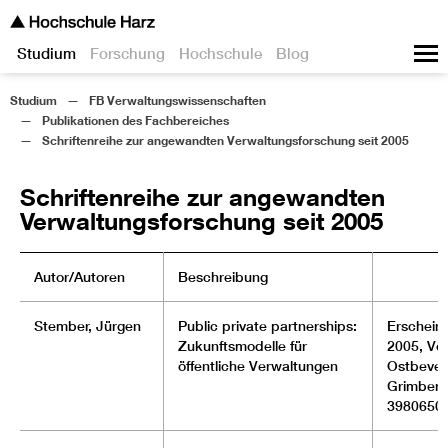
Studium
Forschung
Hochschule
Blog
Studium
FB Verwaltungswissenschaften
Publikationen des Fachbereiches
Schriftenreihe zur angewandten Verwaltungsforschung seit 2005
Schriftenreihe zur angewandten
Verwaltungsforschung seit 2005
Autor/Autoren
Beschreibung
Stember, Jürgen
Public private partnerships:
Erscheinu
Zukunftsmodelle für
2005, Ver
öffentliche Verwaltungen
Ostbever
Grimberg
3980650