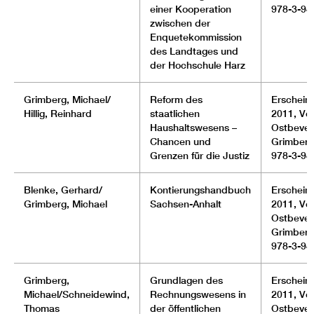
einer Kooperation
978-3-94
zwischen der
Enquetekommission
des Landtages und
der Hochschule Harz
Grimberg, Michael/
Reform des
Erscheinu
Hillig, Reinhard
staatlichen
2011, Ver
Haushaltswesens –
Ostbever
Chancen und
Grimberg
Grenzen für die Justiz
978-3-94
Blenke, Gerhard/
Kontierungshandbuch
Erscheinu
Grimberg, Michael
Sachsen-Anhalt
2011, Ver
Ostbever
Grimberg
978-3-94
Grimberg,
Grundlagen des
Erscheinu
Michael/Schneidewind,
Rechnungswesens in
2011, Ver
Thomas
der öffentlichen
Ostbever