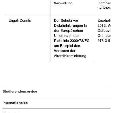
Verwaltung
Grimberg
978-3-94
Engel, Dennis
Der Schutz vor
Erscheinu
Diskriminierungen in
2012, Ver
der Europäischen
Ostbever
Union nach der
Grimberg
Richtlinie 2000/78/EG
978-3-94
am Beispiel des
Verbotes der
Alterdiskriminierung
Studierendenservice
Internationales