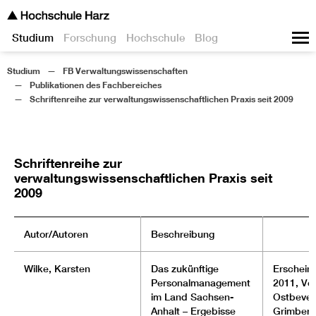
Studium
Forschung
Hochschule
Blog
Studium
FB Verwaltungswissenschaften
Publikationen des Fachbereiches
Schriftenreihe zur verwaltungswissenschaftlichen Praxis seit 2009
Schriftenreihe zur
verwaltungswissenschaftlichen Praxis seit
2009
Autor/Autoren
Beschreibung
Wilke, Karsten
Das zukünftige
Erscheinu
Personalmanagement
2011, Ver
im Land Sachsen-
Ostbever
Anhalt – Ergebisse
Grimberg