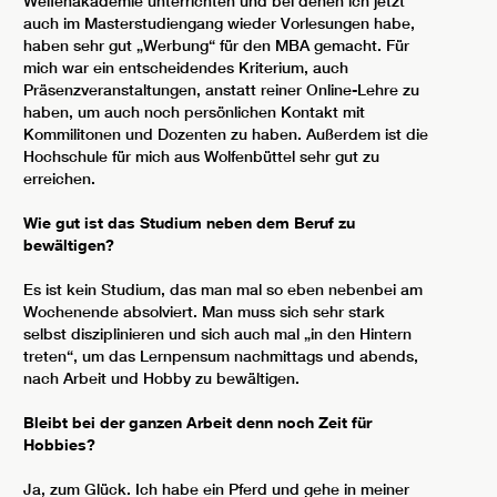
Welfenakademie unterrichten und bei denen ich jetzt
auch im Masterstudiengang wieder Vorlesungen habe,
haben sehr gut „Werbung“ für den MBA gemacht. Für
mich war ein entscheidendes Kriterium, auch
Präsenzveranstaltungen, anstatt reiner Online-Lehre zu
haben, um auch noch persönlichen Kontakt mit
Kommilitonen und Dozenten zu haben. Außerdem ist die
Hochschule für mich aus Wolfenbüttel sehr gut zu
erreichen.
Wie gut ist das Studium neben dem Beruf zu
bewältigen?
Es ist kein Studium, das man mal so eben nebenbei am
Wochenende absolviert. Man muss sich sehr stark
selbst disziplinieren und sich auch mal „in den Hintern
treten“, um das Lernpensum nachmittags und abends,
nach Arbeit und Hobby zu bewältigen.
Bleibt bei der ganzen Arbeit denn noch Zeit für
Hobbies?
Ja, zum Glück. Ich habe ein Pferd und gehe in meiner