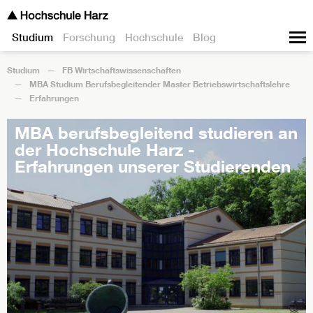
Studium
Forschung
Hochschule
Blog
Studium
FB Wirtschaftswissenschaften
MBA Studium Berufsbegleitender Master Betriebswirtschaftslehre
Erfahrungen
MBA berufsbegleitend studieren an
der Hochschule Harz -
Erfahrungen unserer Studierenden