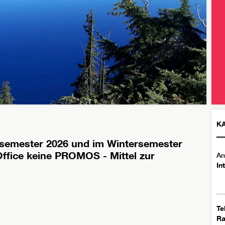
K
emester 2026 und im Wintersemester
Office keine PROMOS - Mittel zur
An
In
Te
R