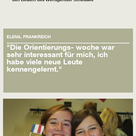
ELENA, FRANKREICH
"Die Orientierungs- woche war
sehr interessant für mich, ich
habe viele neue Leute
kennengelernt."