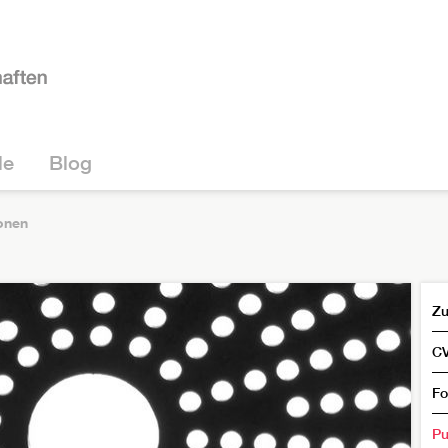
le
Blog
onen
Zu
C
Fo
Pu