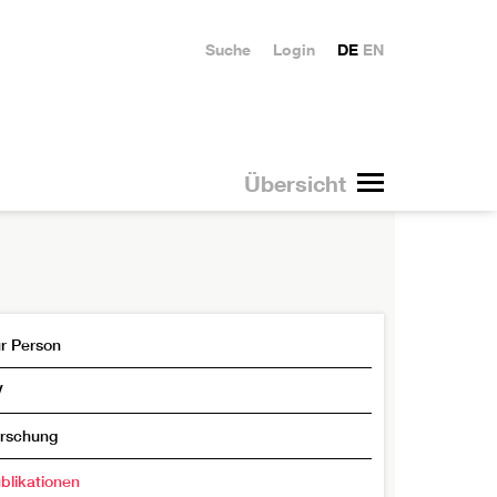
Suche
Login
DE
EN
Übersicht
r Person
V
rschung
blikationen