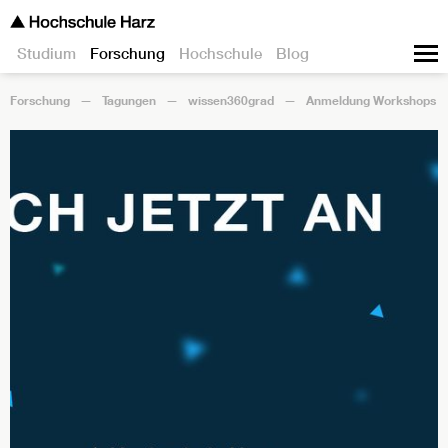
Studium
Forschung
Hochschule
Blog
Forschung
Tagungen
wissen360grad
Anmeldung Workshops