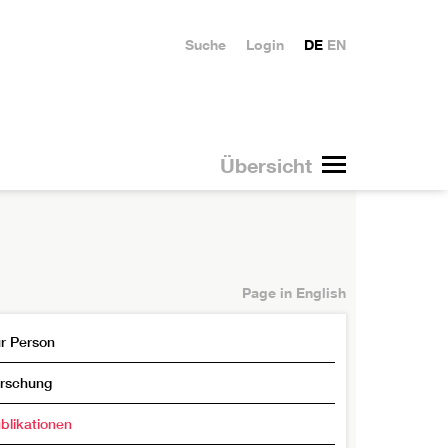
Suche
Login
DE
EN
Übersicht
Page in English
r Person
rschung
blikationen