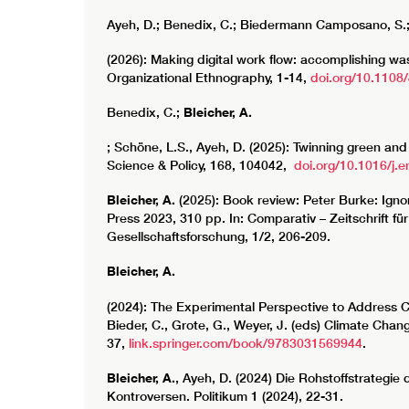
Ayeh, D.; Benedix, C.; Biedermann Camposano, S.
(2026): Making digital work flow: accomplishing wast
Organizational Ethnography, 1-14,
doi.org/10.1108
Benedix, C.;
Bleicher, A.
; Schöne, L.S., Ayeh, D. (2025): Twinning green an
Science & Policy, 168, 104042,
doi.org/10.1016/j.
Bleicher, A.
(2025): Book review: Peter Burke: Ignor
Press 2023, 310 pp. In: Comparativ – Zeitschrift f
Gesellschaftsforschung, 1/2, 206-209.
Bleicher, A.
(2024): The Experimental Perspective to Address Crit
Bieder, C., Grote, G., Weyer, J. (eds) Climate Chan
37,
link.springer.com/book/9783031569944
.
Bleicher, A.
, Ayeh, D. (2024) Die Rohstoffstrategi
Kontroversen. Politikum 1 (2024), 22-31.