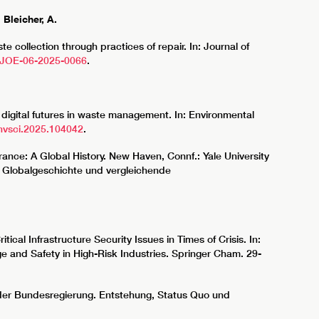
;
Bleicher, A.
e collection through practices of repair. In: Journal of
/JOE-06-2025-0066
.
d digital futures in waste management. In: Environmental
envsci.2025.104042
.
ance: A Global History. New Haven, Connf.: Yale University
ür Globalgeschichte und vergleichende
ical Infrastructure Security Issues in Times of Crisis. In:
ge and Safety in High-Risk Industries. Springer Cham. 29-
e der Bundesregierung. Entstehung, Status Quo und