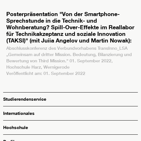
Posterpräsentation "Von der Smartphone-
Sprechstunde in die Technik- und
Wohnberatung? Spill-Over-Effekte im Reallabor
für Technikakzeptanz und soziale Innovation
(TAKSI)" (mit Juiia Angelov und Martin Nowak):
Abschlusskonferenz des Verbundvorhabens TransInno_LSA
„Gemeinsam auf dritter Mission. Bedeutung, Bilanzierung und
Bewertung von Third Mission.“ 01. September 2022,
Hochschule Harz, Wernigerode
Veröffentlicht am: 01. September 2022
Studierendenservice
Internationales
Hochschule