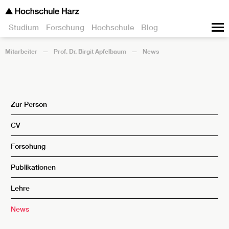
Studium
Forschung
Hochschule
Blog
Mitarbeiter
Prof. Dr. Birgit Apfelbaum
News
Zur Person
CV
Forschung
Publikationen
Lehre
News