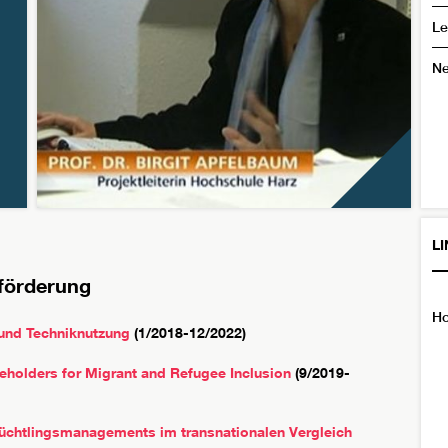
Le
N
L
lförderung
Ho
 und Techniknutzung
(1/2018-12/2022)
holders for Migrant and Refugee Inclusion
(9/2019-
n Flüchtlingsmanagements im transnationalen Vergleich