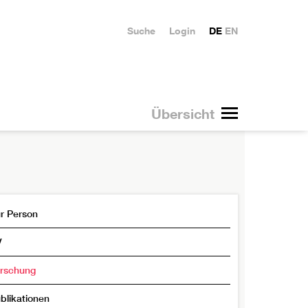
Suche
Login
DE
EN
Übersicht
r Person
V
rschung
blikationen