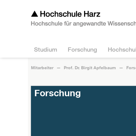
Studium
Forschung
Hochschu
Mitarbeiter
Prof. Dr. Birgit Apfelbaum
Fors
Forschung