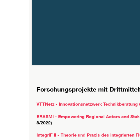
Forschungsprojekte mit Drittmitte
VTTNetz - Innovationsnetzwerk Technikberatung
ERASMI - Empowering Regional Actors and Stake
8/2022)
IntegriF II - Theorie und Praxis des integrierte