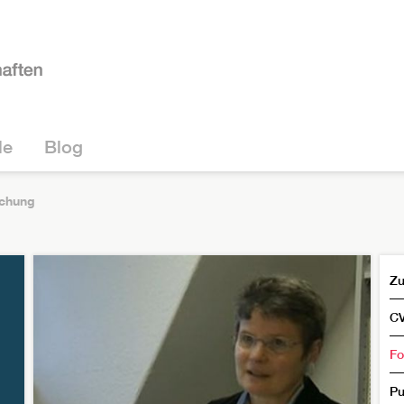
le
Blog
chung
Zu
C
Fo
Pu