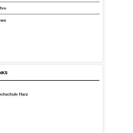
hre
ews
INKS
chschule Harz