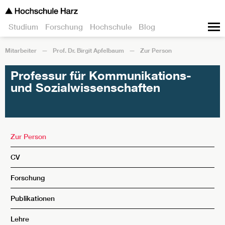
Studium
Forschung
Hochschule
Blog
Mitarbeiter
Prof. Dr. Birgit Apfelbaum
Zur Person
Professur für Kommunikations-
und Sozialwissenschaften
Zur Person
CV
Forschung
Publikationen
Lehre