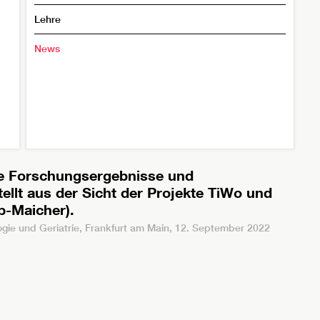
Lehre
News
lle Forschungsergebnisse und
ellt aus der Sicht der Projekte TiWo und
p-Maicher).
gie und Geriatrie, Frankfurt am Main, 12. September 2022