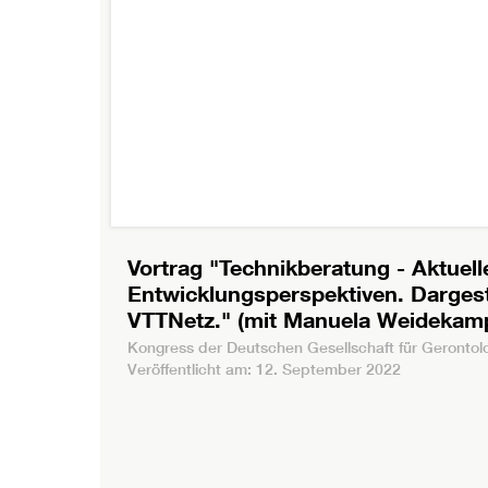
Vortrag "Technikberatung - Aktue
Entwicklungsperspektiven. Dargest
VTTNetz." (mit Manuela Weidekam
Kongress der Deutschen Gesellschaft für Gerontolo
Veröffentlicht am: 12. September 2022