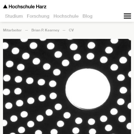
Studium
Forschung
Hochschule
Blog
Mitarbeiter
Brian P. Kearney
CV