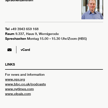
Tel
+49 3943 659 168
Raum
9.337, Haus 9, Wernigerode
Sprechzeiten
Montag 15.00 - 15.30 Uhr/Zoom (HBS)
vCard
LINKS
For news and information
www.npr.org
www.bbc.co.uk/podcasts
www.nytimes.com
www.elpais.com