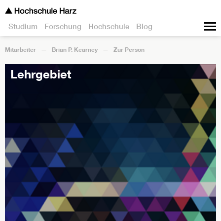
Studium
Forschung
Hochschule
Blog
Mitarbeiter
Brian P. Kearney
Zur Person
Lehrgebiet