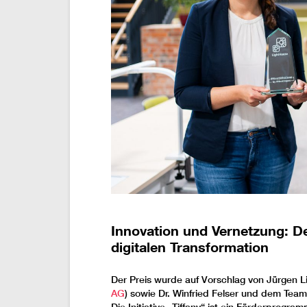
Innovation und Vernetzung: D
digitalen Transformation
Der Preis wurde auf Vorschlag von Jürgen L
AG
) sowie Dr. Winfried Felser und dem Tea
Die Initiative „Tiffany“ ist ein Förderprog