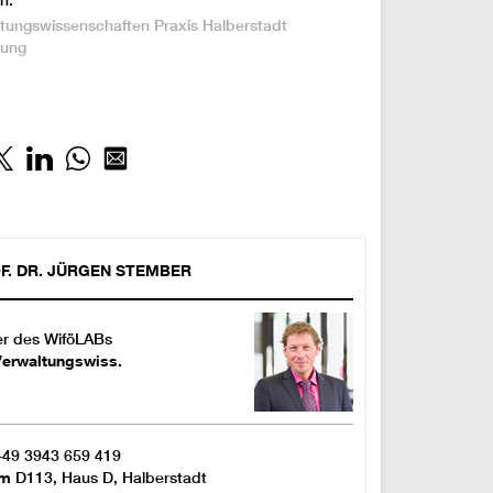
n:
tungswissenschaften
Praxis
Halberstadt
hung
F. DR.
JÜRGEN
STEMBER
er des WiföLABs
Verwaltungswiss.
+49 3943 659 419
um
D113, Haus D, Halberstadt