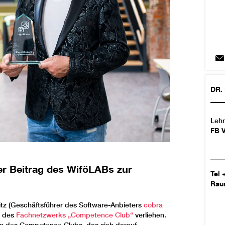
DR.
Lehr
FB 
er Beitrag des WiföLABs zur
Tel
Ra
itz (Geschäftsführer des Software-Anbieters
cobra
m des
Fachnetzwerks „Competence Club“
verliehen.
ramm des Competence Clubs, das sich darauf