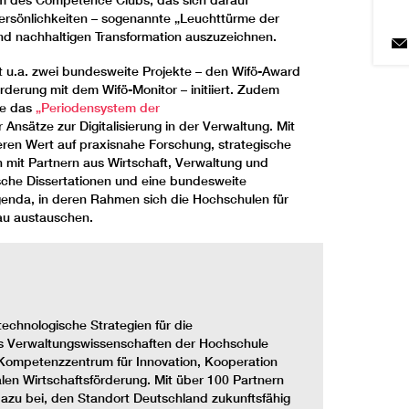
ersönlichkeiten – sogenannte „Leuchttürme der
und nachhaltigen Transformation auszuzeichnen.
t u.a. zwei bundesweite Projekte – den Wifö-Award
derung mit dem Wifö-Monitor – initiiert. Zudem
ie das
„Periodensystem der
 Ansätze zur Digitalisierung in der Verwaltung. Mit
eren Wert auf praxisnahe Forschung, strategische
 mit Partnern aus Wirtschaft, Verwaltung und
sche Dissertationen und eine bundesweite
genda, in deren Rahmen sich die Hochschulen für
au austauschen.
technologische Strategien für die
hs Verwaltungswissenschaften der Hochschule
es Kompetenzzentrum für Innovation, Kooperation
n Wirtschaftsförderung. Mit über 100 Partnern
dazu bei, den Standort Deutschland zukunftsfähig