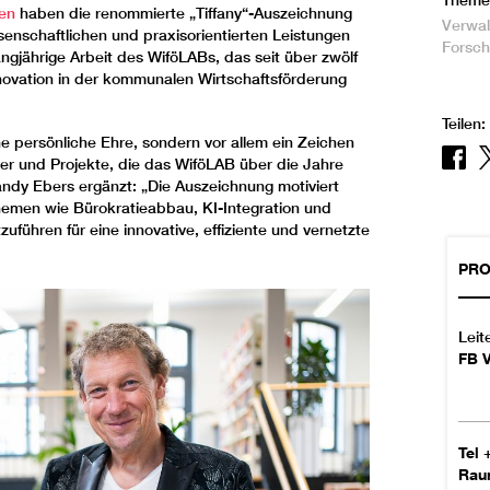
Theme
en
haben die renommierte „Tiffany“-Auszeichnung
Verwal
ssenschaftlichen und praxisorientierten Leistungen
Forsc
angjährige Arbeit des WiföLABs, das seit über zwölf
nnovation in der kommunalen Wirtschaftsförderung
Teilen:
ne persönliche Ehre, sondern vor allem ein Zeichen
ner und Projekte, die das WiföLAB über die Jahre
andy Ebers ergänzt: „Die Auszeichnung motiviert
hemen wie Bürokratieabbau, KI-Integration und
führen für eine innovative, effiziente und vernetzte
PRO
Leit
FB 
Tel
Ra