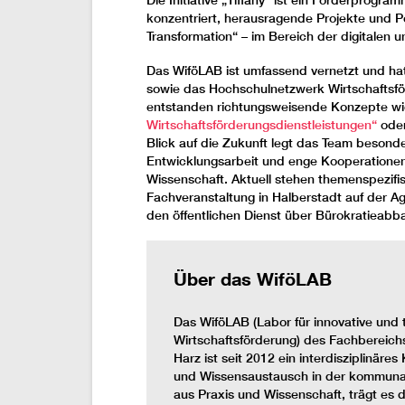
konzentriert, herausragende Projekte und P
Transformation“ – im Bereich der digitalen 
Das WiföLAB ist umfassend vernetzt und ha
sowie das Hochschulnetzwerk Wirtschaftsför
entstanden richtungsweisende Konzepte w
Wirtschaftsförderungsdienstleistungen“
oder
Blick auf die Zukunft legt das Team besond
Entwicklungsarbeit und enge Kooperationen
Wissenschaft. Aktuell stehen themenspezifi
Fachveranstaltung in Halberstadt auf der A
den öffentlichen Dienst über Bürokratieabb
Über das WiföLAB
Das WiföLAB (Labor für innovative und 
Wirtschaftsförderung) des Fachbereic
Harz ist seit 2012 ein interdisziplinär
und Wissensaustausch in der kommunale
aus Praxis und Wissenschaft, trägt es 