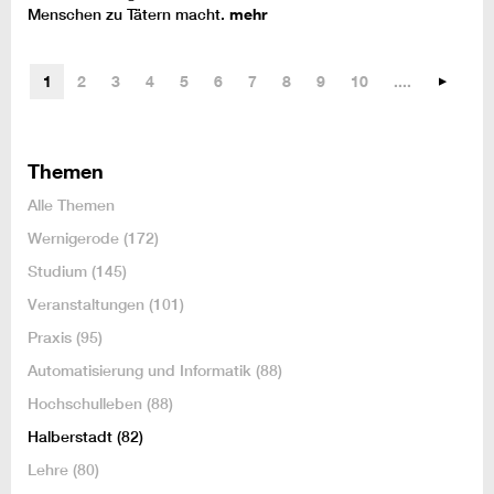
Menschen zu Tätern macht.
mehr
1
2
3
4
5
6
7
8
9
10
....
Themen
Alle Themen
Wernigerode
(172)
Studium
(145)
Veranstaltungen
(101)
Praxis
(95)
Automatisierung und Informatik
(88)
Hochschulleben
(88)
Halberstadt
(82)
Lehre
(80)