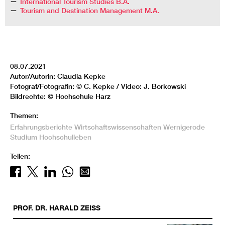
International Tourism Studies B.A.
Tourism and Destination Management M.A.
08.07.2021
Autor/Autorin: Claudia Kepke
Fotograf/Fotografin: © C. Kepke / Video: J. Borkowski
Bildrechte: © Hochschule Harz
Themen:
Erfahrungsberichte
Wirtschaftswissenschaften
Wernigerode
Studium
Hochschulleben
Teilen:
PROF. DR.
HARALD
ZEISS