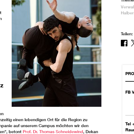
Theme
Verwal
t
Halber
n
Teilen:
PRO
rz
FB 
en
eitig einen lebendigen Ort für die Region zu
Tel
kompanie auf unserem Campus möchten wir den
Ra
nen“, betont
Prof. Dr. Thomas Schneidewind
, Dekan