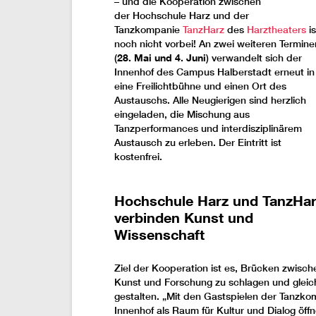
– und die Kooperation zwischen
der Hochschule Harz und der
Tanzkompanie
TanzHarz
des
Harztheaters
is
noch nicht vorbei! An zwei weiteren Termine
(
28. Mai und 4. Juni
) verwandelt sich der
Innenhof des Campus Halberstadt erneut in
eine Freilichtbühne und einen Ort des
Austauschs. Alle Neugierigen sind herzlich
eingeladen, die Mischung aus
Tanzperformances und interdisziplinärem
Austausch zu erleben. Der Eintritt ist
kostenfrei.
Hochschule Harz und TanzHa
verbinden Kunst und
Wissenschaft
Ziel der Kooperation ist es, Brücken zwisch
Kunst und Forschung zu schlagen und gleichz
gestalten. „Mit den Gastspielen der Tanz
Innenhof als Raum für Kultur und Dialog öff