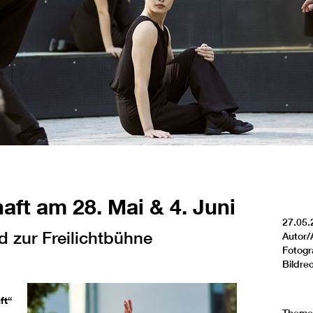
haft am 28. Mai & 4. Juni
27.05.
 zur Freilichtbühne
Autor/
Fotogr
Bildre
ft“