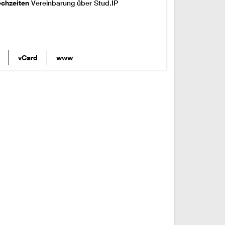
echzeiten
Vereinbarung über Stud.IP
vCard
www