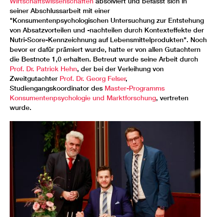
Wirtschaftswissenschaften
absolviert und befasst sich in
seiner Abschlussarbeit mit einer
"Konsumentenpsychologischen Untersuchung zur Entstehung
von Absatzvorteilen und -nachteilen durch Kontexteffekte der
Nutri-Score-Kennzeichnung auf Lebensmittelprodukten". Noch
bevor er dafür prämiert wurde, hatte er von allen Gutachtern
die Bestnote 1,0 erhalten. Betreut wurde seine Arbeit durch
Prof. Dr. Patrick Hehn
, der bei der Verleihung von
Zweitgutachter
Prof. Dr. Georg Felser
,
Studiengangskoordinator des
Master-Programms
Konsumentenpsychologie und Marktforschung
, vertreten
wurde.