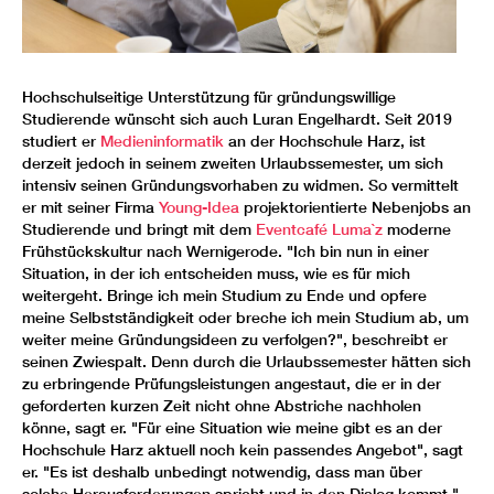
Hochschulseitige Unterstützung für gründungswillige
Studierende wünscht sich auch Luran Engelhardt. Seit 2019
studiert er
Medieninformatik
an der Hochschule Harz, ist
derzeit jedoch in seinem zweiten Urlaubssemester, um sich
intensiv seinen Gründungsvorhaben zu widmen. So vermittelt
er mit seiner Firma
Young-Idea
projektorientierte Nebenjobs an
Studierende und bringt mit dem
Eventcafé Luma`z
moderne
Frühstückskultur nach Wernigerode. "Ich bin nun in einer
Situation, in der ich entscheiden muss, wie es für mich
weitergeht. Bringe ich mein Studium zu Ende und opfere
meine Selbstständigkeit oder breche ich mein Studium ab, um
weiter meine Gründungsideen zu verfolgen?", beschreibt er
seinen Zwiespalt. Denn durch die Urlaubssemester hätten sich
zu erbringende Prüfungsleistungen angestaut, die er in der
geforderten kurzen Zeit nicht ohne Abstriche nachholen
könne, sagt er. "Für eine Situation wie meine gibt es an der
Hochschule Harz aktuell noch kein passendes Angebot", sagt
er. "Es ist deshalb unbedingt notwendig, dass man über
solche Herausforderungen spricht und in den Dialog kommt."