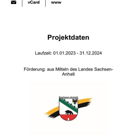
vCard
www