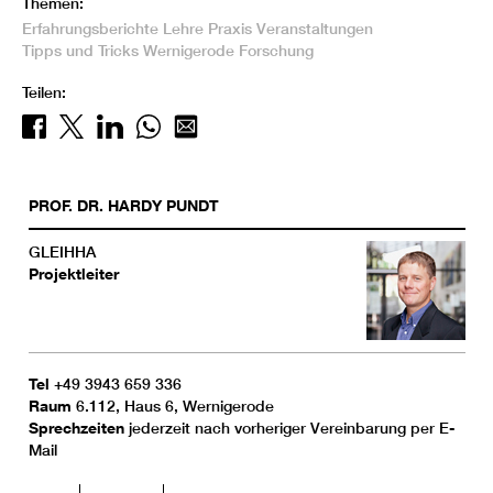
Themen:
Erfahrungsberichte
Lehre
Praxis
Veranstaltungen
Tipps und Tricks
Wernigerode
Forschung
Teilen:
PROF. DR.
HARDY
PUNDT
GLEIHHA
Projektleiter
Tel
+49 3943 659 336
Raum
6.112, Haus 6, Wernigerode
Sprechzeiten
jederzeit nach vorheriger Vereinbarung per E-
Mail