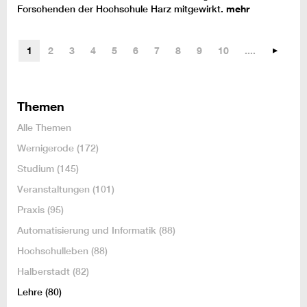
Forschenden der Hochschule Harz mitgewirkt.
mehr
1
2
3
4
5
6
7
8
9
10
....
Themen
Alle Themen
Wernigerode
(172)
Studium
(145)
Veranstaltungen
(101)
Praxis
(95)
Automatisierung und Informatik
(88)
Hochschulleben
(88)
Halberstadt
(82)
Lehre
(80)