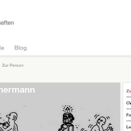
le
Blog
Zur Person
mmermann
Zu
C
Fo
Le