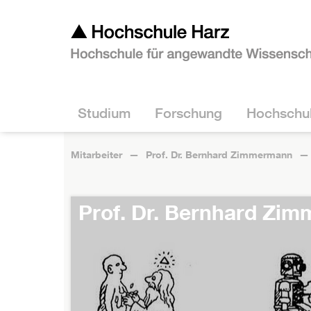
Studium
Forschung
Hochschu
Mitarbeiter
Prof. Dr. Bernhard Zimmermann
Prof. Dr. Bernhard Zi