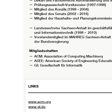
Dekan des Fachbereichs Automatisierung und In
Prüfungsausschuß-Vorsitzender (1997-1998)
Mitglied des Konzils (1998 - 2004)
Mitglied des Senats (2002 - 2016)
Mitglied der Haushalts- und Planungskommissio
Landesvertreter Sachsen-Anhalt im geschäftsf
und Informationstechnik (1998 - 2010)
Vorstandsmitglied im MAHREG Sachsen-Anhalt Aut
der Bundesregierung
Mitgliedschaften
ACM: Association of Computing Machinery
ASEE: American Society of Engineering Educati
GI: Gesellschaft für Informatik
LINKS
www.acm.org
www.gi.de