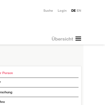
Suche
Login
DE
EN
Übersicht
r Person
V
rschung
hre