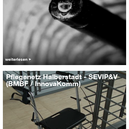
weiterlesen
Pflegenetz Halberstadt - SEVIP&V
(BMBF / InnovaKomm)