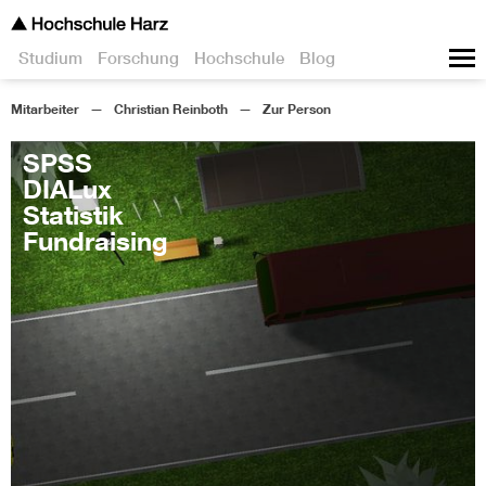
Studium
Forschung
Hochschule
Blog
Mitarbeiter
Christian Reinboth
Zur Person
SPSS
DIALux
Statistik
Fundraising