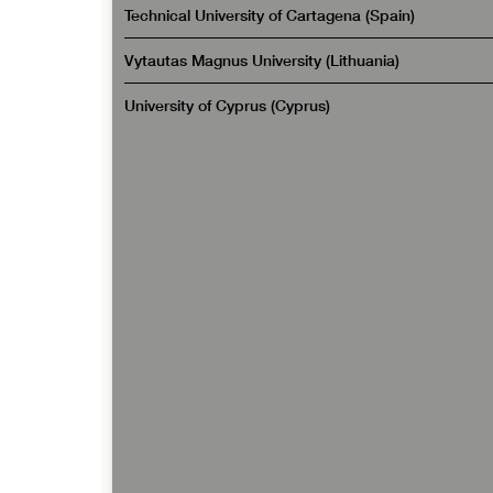
Technical University of Cartagena (Spain)
Vytautas Magnus University (Lithuania)
University of Cyprus (Cyprus)