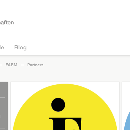
le
Blog
FARM
Partners
d