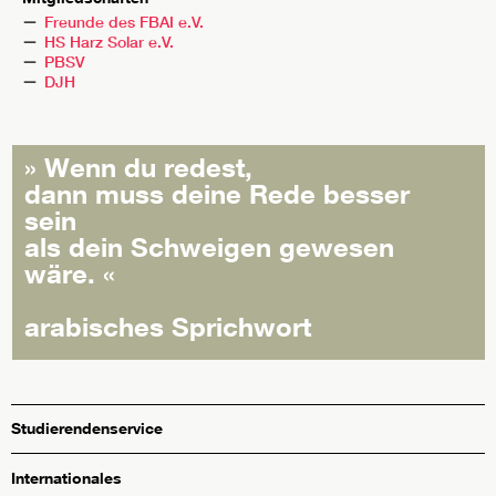
Freunde des FBAI e.V.
HS Harz Solar e.V.
PBSV
DJH
»
Wenn du redest,
dann muss deine Rede besser
sein
als dein Schweigen gewesen
wäre.
«
arabisches Sprichwort
Studierendenservice
Internationales