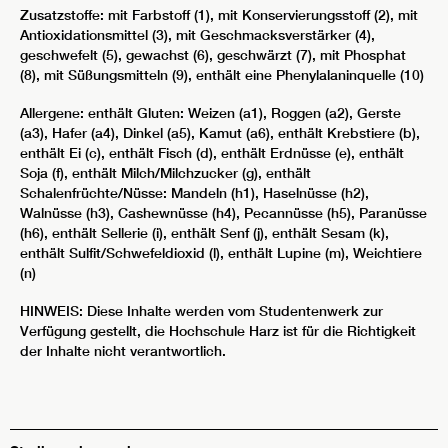
Zusatzstoffe: mit Farbstoff (1), mit Konservierungsstoff (2), mit
Antioxidationsmittel (3), mit Geschmacksverstärker (4),
geschwefelt (5), gewachst (6), geschwärzt (7), mit Phosphat
(8), mit Süßungsmitteln (9), enthält eine Phenylalaninquelle (10)
Allergene: enthält Gluten: Weizen (a1), Roggen (a2), Gerste
(a3), Hafer (a4), Dinkel (a5), Kamut (a6), enthält Krebstiere (b),
enthält Ei (c), enthält Fisch (d), enthält Erdnüsse (e), enthält
Soja (f), enthält Milch/Milchzucker (g), enthält
Schalenfrüchte/Nüsse: Mandeln (h1), Haselnüsse (h2),
Walnüsse (h3), Cashewnüsse (h4), Pecannüsse (h5), Paranüsse
(h6), enthält Sellerie (i), enthält Senf (j), enthält Sesam (k),
enthält Sulfit/Schwefeldioxid (l), enthält Lupine (m), Weichtiere
(n)
HINWEIS: Diese Inhalte werden vom Studentenwerk zur
Verfügung gestellt, die Hochschule Harz ist für die Richtigkeit
der Inhalte nicht verantwortlich.