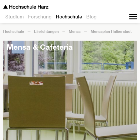
Studium
Forschung
Hochschule
Blog
Hochschule
Einrichtungen
Mensa
Mensaplan Halberstadt
Mensa & Cafeteria