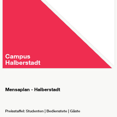
Campus
Campus
Halberstadt
Halberstadt
Mensaplan - Halberstadt
Preisstaffel: Studenten | Bedienstete | Gäste