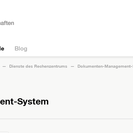
le
Blog
Dienste des Rechenzentrums
Dokumenten-Management-
ent-System