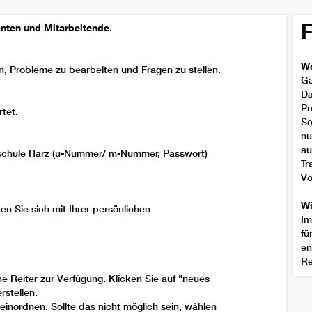
enten und Mitarbeitende.
Wo
n, Probleme zu bearbeiten und Fragen zu stellen.
Ga
Da
Pr
tet.
Sc
nu
au
hschule Harz (u-Nummer/ m-Nummer, Passwort)
Tr
Vo
Wi
n Sie sich mit Ihrer persönlichen
I
fü
en
Re
 Reiter zur Verfügung. Klicken Sie auf "neues
rstellen.
einordnen. Sollte das nicht möglich sein, wählen