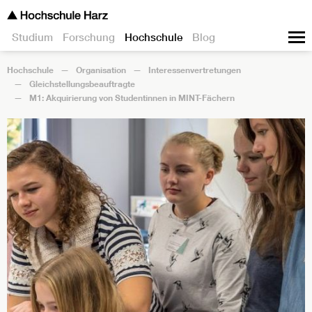
Studium
Forschung
Hochschule
Blog
Hochschule
Organisation
Interessenvertretungen
Gleichstellungsbeauftragte
M1: Akquirierung von Studentinnen in MINT-Fächern