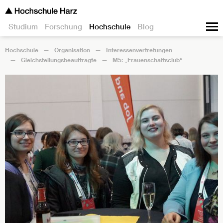
Studium
Forschung
Hochschule
Blog
Hochschule
Organisation
Interessenvertretungen
Gleichstellungsbeauftragte
M5: „Frauenschaftsclub“