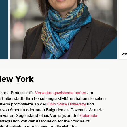
we
New York
ak die Professur für
Verwaltungswissenschaften
am
 Halberstadt. Ihre Forschungsaktivitäten haben sie schon
ftlerin promovierte an der
Ohio State University
und
n von Amerika oder auch Bulgarien als Dozentin. Aktuelle
n waren Gegenstand eines Vortrags an der
Columbia
Integration von der Association for the Studies of
n akademischen Vereinigungen, die sich der