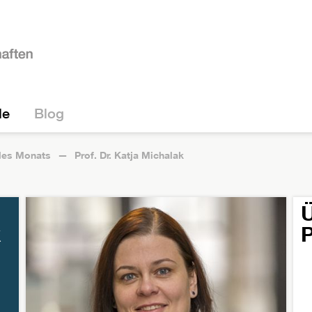
le
Blog
 des Monats
Prof. Dr. Katja Michalak
Ü
k
P