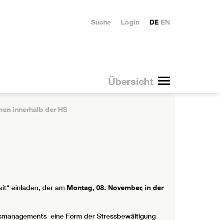
Suche
Login
DE
EN
Übersicht
n innerhalb der HS
it“ einladen, der am
Montag, 08. November, in der
eitsmanagements eine Form der Stressbewältigung