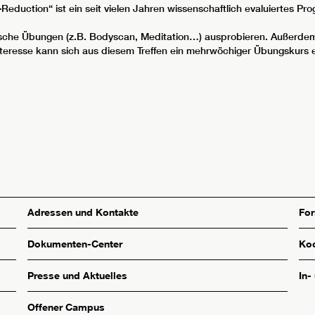
duction“ ist ein seit vielen Jahren wissenschaftlich evaluiertes P
sche Übungen (z.B. Bodyscan, Meditation…) ausprobieren. Außerdem 
 Interesse kann sich aus diesem Treffen ein mehrwöchiger Übungskurs 
Adressen und Kontakte
Fo
Dokumenten-Center
Koo
Presse und Aktuelles
In-
Offener Campus