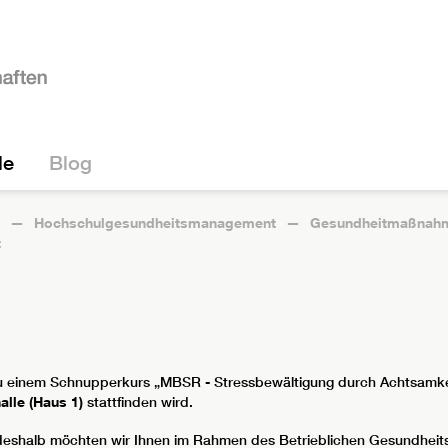
le
Blog
Hochschulgesundheitsmanagement
Gesundheitmaßnahme
t
h zu einem Schnupperkurs „MBSR - Stressbewältigung durch Achtsamke
alle (Haus 1)
stattfinden wird.
ort, deshalb möchten wir Ihnen im Rahmen des Betrieblichen Gesundh